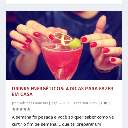
DRINKS ENERGÉTICOS: 4 DICAS PARA FAZER
EM CASA
por
Bebidas Famosas
|
ago 8, 2019
|
Faça seu Drink
|
0
|
A semana foi pesada e você só quer saber como vai
curtir o fim de semana. E que tal preparar um