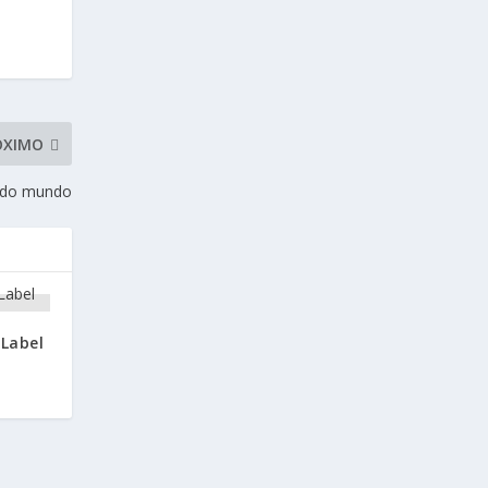
ÓXIMO
r do mundo
 Label