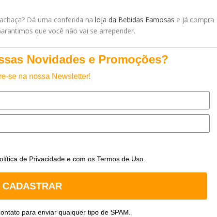
cachaça? Dá uma conferida na
loja da Bebidas Famosas
e já compra
Garantimos que você não vai se arrepender.
ossas Novidades e Promoções?
e-se na nossa Newsletter!
olítica de Privacidade
e com os
Termos de Uso
.
CADASTRAR
ontato para enviar qualquer tipo de SPAM.