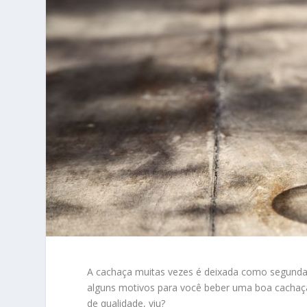
A cachaça muitas vezes é deixada como segunda 
alguns motivos para você beber uma boa cachaç
de qualidade, viu?