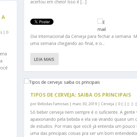
acertou em cheio! Isso é […]
 A
as
|
0
Dia Internacional da Cerveja para fechar a semana M
uma semana chegando ao final, e o...
tena
LEIA MAIS
da
você
TIPOS DE CERVEJA: SAIBA OS PRINCIPAIS
por
Bebidas Famosas
|
maio 30, 2019
|
Cerveja
|
0
|
Só beber cerveja nem sempre é o suficiente. A gente 
apaixonando pela bebida e ela vai virando quase um 
de estudos. Por mais que você já entenda um pouco 
uma das principais coisas pra ser um bom entendedo