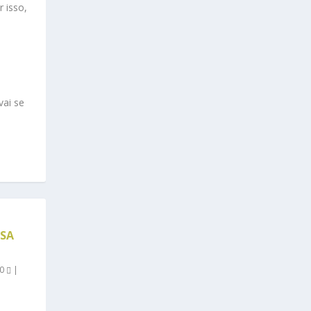
 isso,
vai se
ISA
0
|