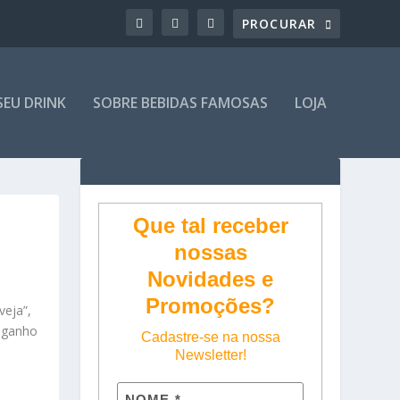
SEU DRINK
SOBRE BEBIDAS FAMOSAS
LOJA
Que tal receber
nossas
Novidades e
Promoções?
veja”,
o ganho
Cadastre-se na nossa
Newsletter!