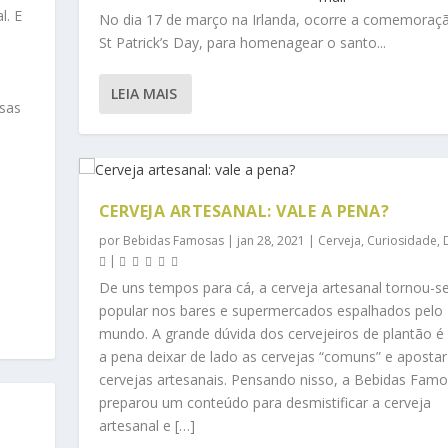
l. E
No dia 17 de março na Irlanda, ocorre a comemoraç
St Patrick’s Day, para homenagear o santo...
LEIA MAIS
isas
CERVEJA ARTESANAL: VALE A PENA?
por
Bebidas Famosas
|
jan 28, 2021
|
Cerveja
,
Curiosidade
,
|
De uns tempos para cá, a cerveja artesanal tornou-s
popular nos bares e supermercados espalhados pelo
mundo. A grande dúvida dos cervejeiros de plantão é 
a pena deixar de lado as cervejas “comuns” e apostar
cervejas artesanais. Pensando nisso, a Bebidas Fam
preparou um conteúdo para desmistificar a cerveja
artesanal e […]