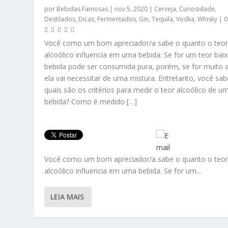
por
Bebidas Famosas
|
nov 5, 2020
|
Cerveja
,
Curiosidade
,
Destilados
,
Dicas
,
Fermentados
,
Gin
,
Tequila
,
Vodka
,
Whisky
|
Você como um bom apreciador/a sabe o quanto o teo
alcoólico influencia em uma bebida. Se for um teor baix
bebida pode ser consumida pura, porém, se for muito a
ela vai necessitar de uma mistura. Entretanto, você sab
quais são os critérios para medir o teor alcoólico de u
bebida? Como é medido […]
Você como um bom apreciador/a sabe o quanto o teo
alcoólico influencia em uma bebida. Se for um...
LEIA MAIS