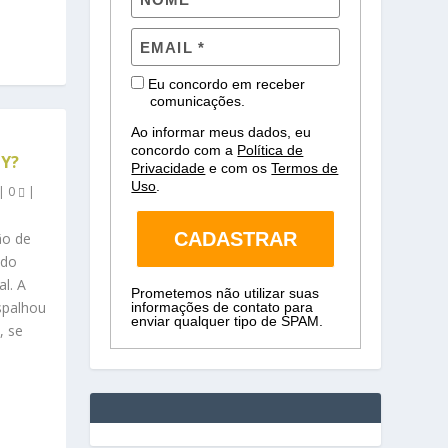
Eu concordo em receber
comunicações.
Ao informar meus dados, eu
concordo com a
Política de
AY?
Privacidade
e com os
Termos de
Uso
.
|
0
|
CADASTRAR
ão de
 do
al. A
Prometemos não utilizar suas
spalhou
informações de contato para
enviar qualquer tipo de SPAM.
, se