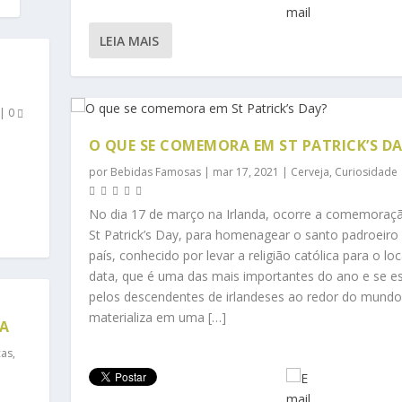
LEIA MAIS
|
0
O QUE SE COMEMORA EM ST PATRICK’S D
o
por
Bebidas Famosas
|
mar 17, 2021
|
Cerveja
,
Curiosidade
No dia 17 de março na Irlanda, ocorre a comemoraç
St Patrick’s Day, para homenagear o santo padroeiro
país, conhecido por levar a religião católica para o loc
data, que é uma das mais importantes do ano e se e
pelos descendentes de irlandeses ao redor do mundo
materializa em uma […]
A
cas
,