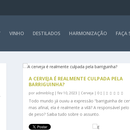
Y
VINHO
DESTILADOS
HARMONIZAÇÃO
FAÇA 
A CERVEJA É REALMENTE CULPADA PELA
BARRIGUINHA?
por
adminblog
|
fev 10, 2023
|
Cerveja
|
0
|
.
Todo mundo já ouviu a expressão “barriguinha de cer
mas afinal, ela é realmente a vilã? A responsável pel
de peso? Saiba tudo sobre o assunto.