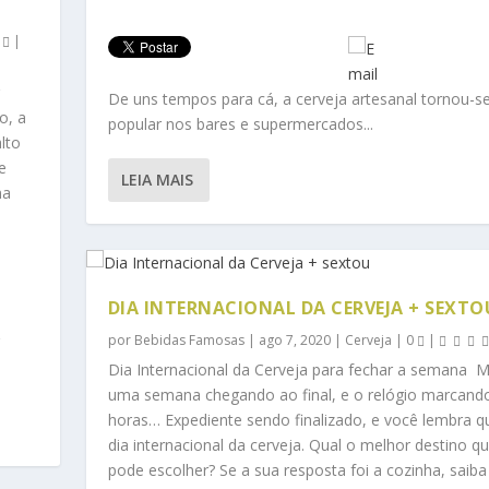
0
|
r
De uns tempos para cá, a cerveja artesanal tornou-s
o, a
popular nos bares e supermercados...
lto
e
LEIA MAIS
ma
DIA INTERNACIONAL DA CERVEJA + SEXTO
r
por
Bebidas Famosas
|
ago 7, 2020
|
Cerveja
|
0
|
Dia Internacional da Cerveja para fechar a semana M
uma semana chegando ao final, e o relógio marcand
horas… Expediente sendo finalizado, e você lembra q
dia internacional da cerveja. Qual o melhor destino q
pode escolher? Se a sua resposta foi a cozinha, saiba