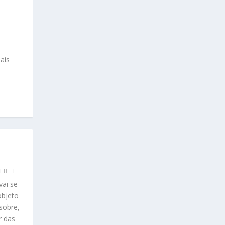
ais
vai se
objeto
sobre,
r das