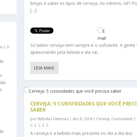
brejas é saber os tipos de cerveja, no mínimo, né? Por
[…]
Só beber cerveja nem sempre é o suficiente. A gente 
as
|
0
apaixonando pela bebida e ela vai...
de
LEIA MAIS
um
ida
e
CERVEJA: 5 CURIOSIDADES QUE VOCÊ PREC
SABER
por
Bebidas Famosas
|
dez 6, 2018
|
Cerveja
,
Curiosidade
|
de
A cerveja é a bebida mais presente no dia a dia dos