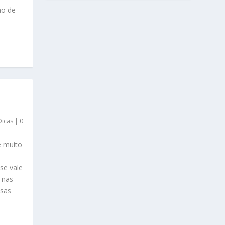
ão de
Dicas
|
0
e muito
se vale
 nas
osas