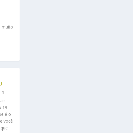
e muito
U
ais
o 19
ue é o
ue você
 que