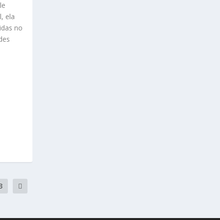
le
, ela
idas no
des
3