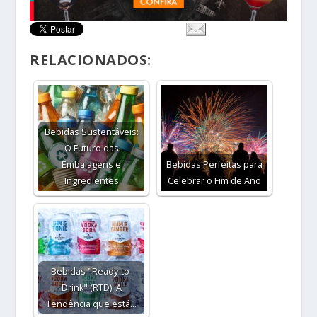
RELACIONADOS:
Bebidas Sustentáveis:
O Futuro das
Embalagens e
Bebidas Perfeitas para
Ingredientes
Celebrar o Fim de Ano
Bebidas "Ready-to-
Drink" (RTD): A
Tendência que está…