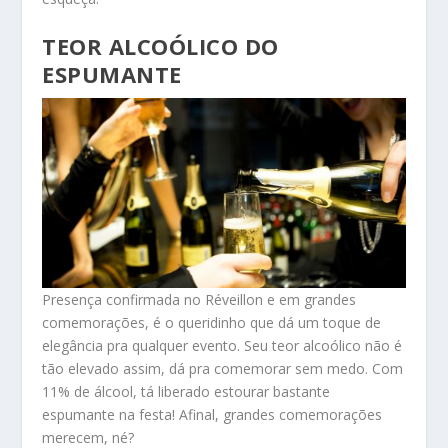
TEOR ALCOÓLICO DO
ESPUMANTE
Presença confirmada no Réveillon e em grandes
comemorações, é o queridinho que dá um toque de
elegância pra qualquer evento. Seu teor alcoólico não é
tão elevado assim, dá pra comemorar sem medo. Com
11% de álcool, tá liberado estourar bastante
espumante na festa! Afinal, grandes comemorações
merecem, né?