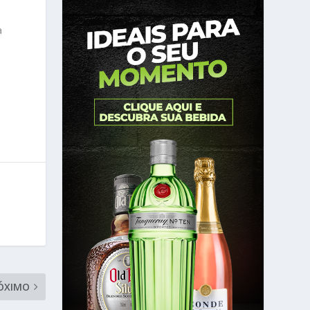
a
ÓXIMO