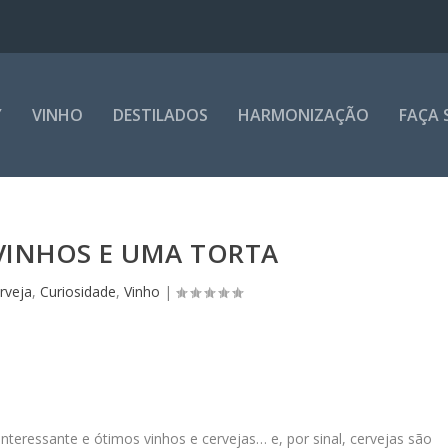
Y
VINHO
DESTILADOS
HARMONIZAÇÃO
FAÇA 
 VINHOS E UMA TORTA
rveja
,
Curiosidade
,
Vinho
|
interessante e ótimos vinhos e cervejas… e, por sinal, cervejas são