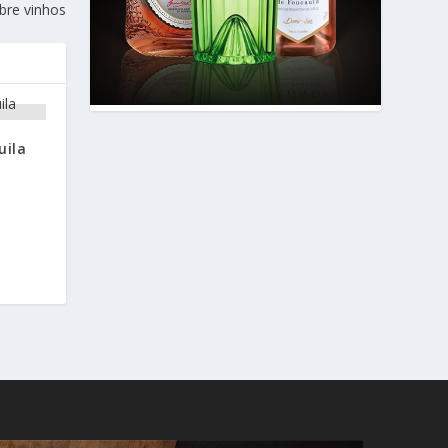
bre vinhos
uila