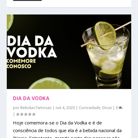
DIA DA VODKA
por
Bebidas Famosas
|
out 4, 2020
|
Curiosidade
,
Dicas
|
0
|
Hoje comemora-se o Dia da Vodka e é de
consciência de todos que ela é a bebida nacional da