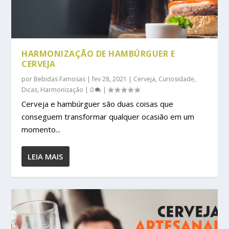
HARMONIZAÇÃO DE HAMBÚRGUER E
CERVEJA
por
Bebidas Famosas
|
fev 28, 2021
|
Cerveja
,
Curiosidade
,
Dicas
,
Harmonização
|
0
|
Cerveja e hambúrguer são duas coisas que
conseguem transformar qualquer ocasião em um
momento...
LEIA MAIS