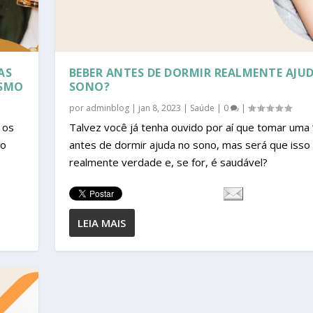
AS
BEBER ANTES DE DORMIR REALMENTE AJU
ISMO
SONO?
por
adminblog
|
jan 8, 2023
|
Saúde
|
0
|
 os
Talvez você já tenha ouvido por aí que tomar uma
do
antes de dormir ajuda no sono, mas será que isso
realmente verdade e, se for, é saudável?
LEIA MAIS