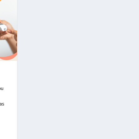
ou
das