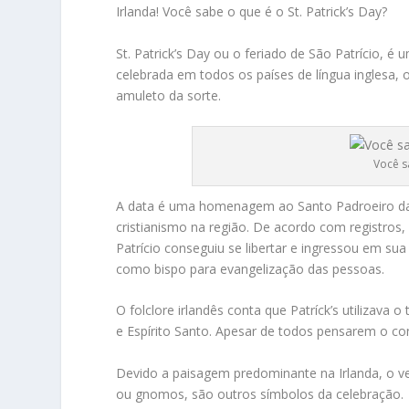
Irlanda! Você sabe o que é o St. Patrick’s Day?
St. Patrick’s Day ou o feriado de São Patrício, 
celebrada em todos os países de língua inglesa
amuleto da sorte.
Você s
A data é uma homenagem ao Santo Padroeiro da I
cristianismo na região. De acordo com registros, St
Patrício conseguiu se libertar e ingressou em sua 
como bispo para evangelização das pessoas.
O folclore irlandês conta que Patríck’s utilizava o
e Espírito Santo. Apesar de todos pensarem o contr
Devido a paisagem predominante na Irlanda, o ve
ou gnomos, são outros símbolos da celebração.