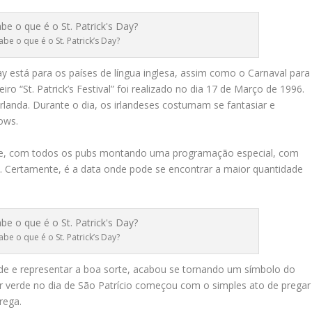
abe o que é o St. Patrick’s Day?
ay está para os países de língua inglesa, assim como o Carnaval para
ro “St. Patrick’s Festival” foi realizado no dia 17 de Março de 1996.
Irlanda. Durante o dia, os irlandeses costumam se fantasiar e
hows.
oite, com todos os pubs montando uma programação especial, com
. Certamente, é a data onde pode se encontrar a maior quantidade
abe o que é o St. Patrick’s Day?
rde e representar a boa sorte, acabou se tornando um símbolo do
sar verde no dia de São Patrício começou com o simples ato de pregar
rega.