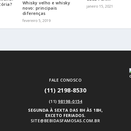
Whisky velho e whisky
tória?
janeiro 15, 2021
novo: principais
diferenças
fevereiro 5, 2019
FALE CONOSCO
(11) 2198-8530
(11)
98198-0154
SEGUNDA À SEXTA DAS 8H ÀS 18H,
EXCETO FERIADOS.
SITE@BEBIDASFAMOSAS.COM.BR