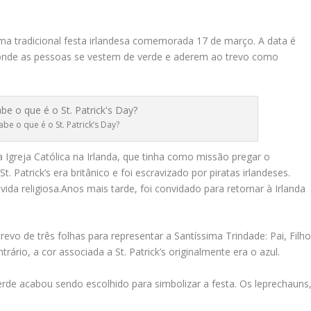
é uma tradicional festa irlandesa comemorada 17 de março. A data é
, onde as pessoas se vestem de verde e aderem ao trevo como
abe o que é o St. Patrick’s Day?
greja Católica na Irlanda, que tinha como missão pregar o
. Patrick’s era britânico e foi escravizado por piratas irlandeses.
vida religiosa.Anos mais tarde, foi convidado para retornar à Irlanda
 trevo de três folhas para representar a Santíssima Trindade: Pai, Filh
ário, a cor associada a St. Patrick’s originalmente era o azul.
rde acabou sendo escolhido para simbolizar a festa. Os leprechauns