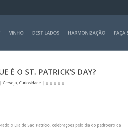
Y
VINHO
DESTILADOS
HARMONIZAÇÃO
FAÇA 
E É O ST. PATRICK’S DAY?
|
Cerveja
,
Curiosidade
|
rado o Dia de São Patrício, celebrações pelo dia do padroeiro da