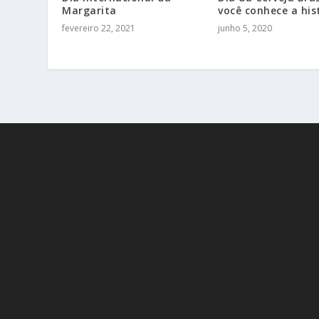
Margarita
você conhece a his
fevereiro 22, 2021
junho 5, 2020