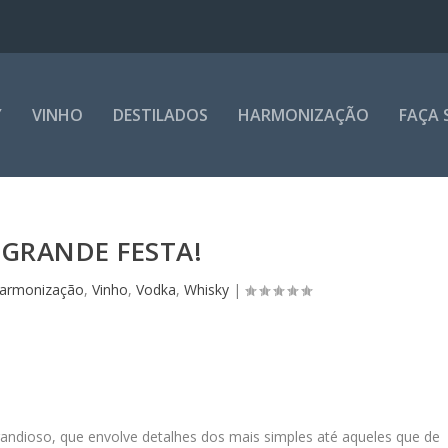
Y
VINHO
DESTILADOS
HARMONIZAÇÃO
FAÇA 
GRANDE FESTA!
armonização
,
Vinho
,
Vodka
,
Whisky
|
ndioso, que envolve detalhes dos mais simples até aqueles que de