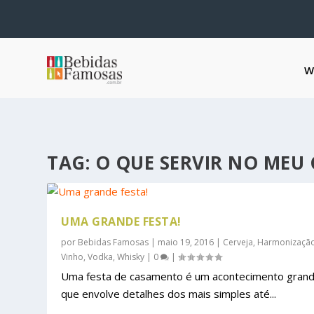
W
TAG:
O QUE SERVIR NO MEU
UMA GRANDE FESTA!
por
Bebidas Famosas
|
maio 19, 2016
|
Cerveja
,
Harmonizaçã
Vinho
,
Vodka
,
Whisky
|
0
|
Uma festa de casamento é um acontecimento grand
que envolve detalhes dos mais simples até...