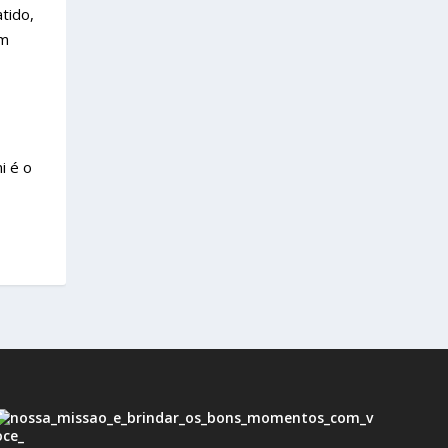
tido,
em
i é o