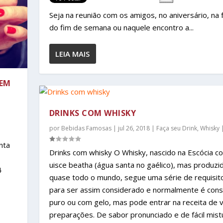
Seja na reunião com os amigos, no aniversário, na 
do fim de semana ou naquele encontro a...
LEIA MAIS
 EM
DRINKS COM WHISKY
por
Bebidas Famosas
|
jul 26, 2018
|
Faça seu Drink
,
Whisky
nta
Drinks com whisky O Whisky, nascido na Escócia c
uisce beatha (água santa no gaélico), mas produz
4
quase todo o mundo, segue uma série de requisit
para ser assim considerado e normalmente é con
puro ou com gelo, mas pode entrar na receita de v
preparações. De sabor pronunciado e de fácil mist