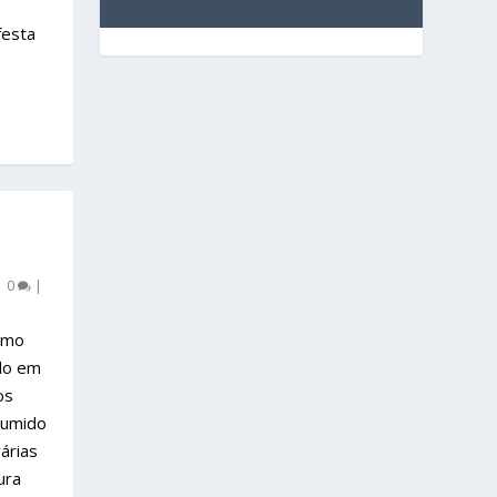
festa
|
0
|
omo
ido em
os
sumido
árias
ura