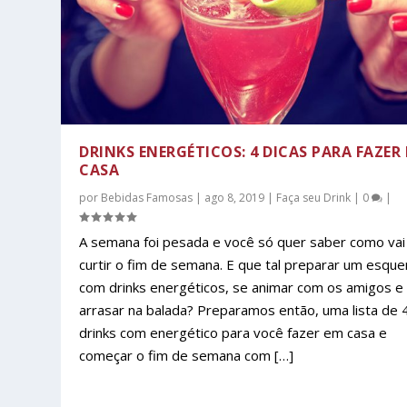
DRINKS ENERGÉTICOS: 4 DICAS PARA FAZER
CASA
por
Bebidas Famosas
|
ago 8, 2019
|
Faça seu Drink
|
0
|
A semana foi pesada e você só quer saber como vai
curtir o fim de semana. E que tal preparar um esque
com drinks energéticos, se animar com os amigos e
arrasar na balada? Preparamos então, uma lista de 
drinks com energético para você fazer em casa e
começar o fim de semana com […]