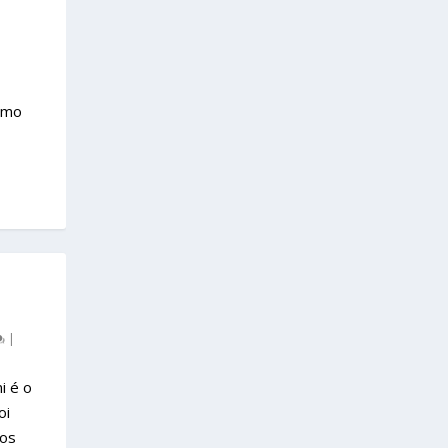
omo
|
i é o
oi
dos