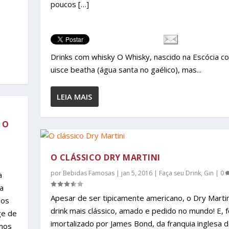
poucos […]
Drinks com whisky O Whisky, nascido na Escócia c
uisce beatha (água santa no gaélico), mas...
LEIA MAIS
 O
O CLÁSSICO DRY MARTINI
por
Bebidas Famosas
|
jan 5, 2016
|
Faça seu Drink
,
Gin
|
0
a
a
Apesar de ser tipicamente americano, o Dry Martin
 os
drink mais clássico, amado e pedido no mundo! E, f
ge de
imortalizado por James Bond, da franquia inglesa 
amos