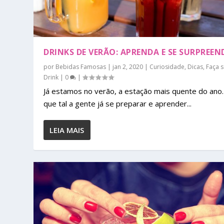
DRINKS DE VERÃO: APRENDA E SE SURPREEN
por
Bebidas Famosas
|
jan 2, 2020
|
Curiosidade
,
Dicas
,
Faça 
Drink
|
0
|
Já estamos no verão, a estação mais quente do ano.
que tal a gente já se preparar e aprender...
LEIA MAIS