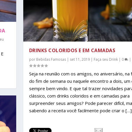
DA
seu
DRINKS COLORIDOS E EM CAMADAS
 E
por
Bebidas Famosas
|
set 11, 2019
|
Faça seu Drink
|
0
|
Seja na reunião com os amigos, no aniversário, na 
do fim de semana ou naquele encontro a dois, um 
sempre bem vindo. E que tal trazer novidades par
clássico, com drinks coloridos e em camadas para
surpreender seus amigos? Pode parecer difícil, m
sabendo a receita você facilmente pode criar o […]