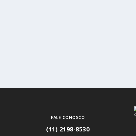
de sabor e aroma. Por outro lado, […]
naquele abre e fecha da geladeira, todas as...
FALE CONOSCO
(11) 2198-8530