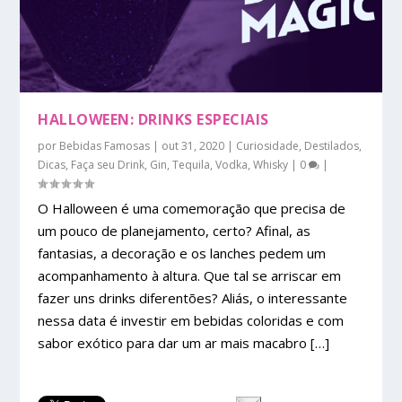
HALLOWEEN: DRINKS ESPECIAIS
por
Bebidas Famosas
|
out 31, 2020
|
Curiosidade
,
Destilados
,
Dicas
,
Faça seu Drink
,
Gin
,
Tequila
,
Vodka
,
Whisky
|
0
|
O Halloween é uma comemoração que precisa de
um pouco de planejamento, certo? Afinal, as
fantasias, a decoração e os lanches pedem um
acompanhamento à altura. Que tal se arriscar em
fazer uns drinks diferentões? Aliás, o interessante
nessa data é investir em bebidas coloridas e com
sabor exótico para dar um ar mais macabro […]