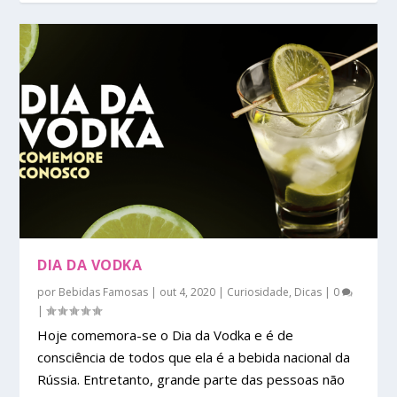
DIA DA VODKA
por
Bebidas Famosas
|
out 4, 2020
|
Curiosidade
,
Dicas
|
0
|
Hoje comemora-se o Dia da Vodka e é de
consciência de todos que ela é a bebida nacional da
Rússia. Entretanto, grande parte das pessoas não