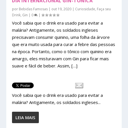
DIA INTERNACIONAL GIN-TÔNICA
por
Bebidas Famosas
|
out 19, 2020
|
Curiosidade
,
Faça seu
Drink
,
Gin
|
0
|
Você sabia que o drink era usado para evitar a
malária? Antigamente, os soldados ingleses
precisavam consumir quinino, uma folha da árvore
que era muito usada para curar a febre das pessoas
na época. Portanto, como o tônico com quinino era
amargo, eles misturavam com Gin para ficar mais
suave e fácil de beber. Assim, […]
Você sabia que o drink era usado para evitar a
malária? Antigamente, os soldados ingleses...
LEIA MAIS