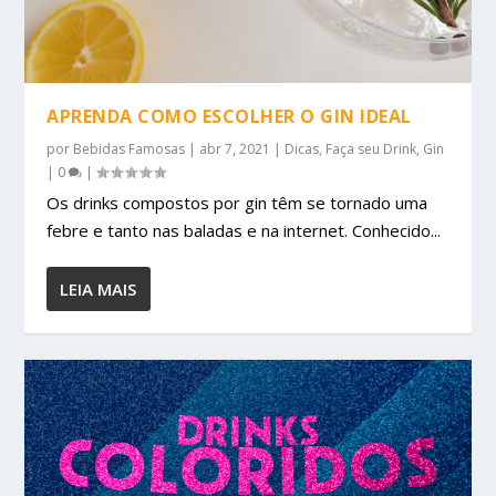
APRENDA COMO ESCOLHER O GIN IDEAL
por
Bebidas Famosas
|
abr 7, 2021
|
Dicas
,
Faça seu Drink
,
Gin
|
0
|
Os drinks compostos por gin têm se tornado uma
febre e tanto nas baladas e na internet. Conhecido...
LEIA MAIS