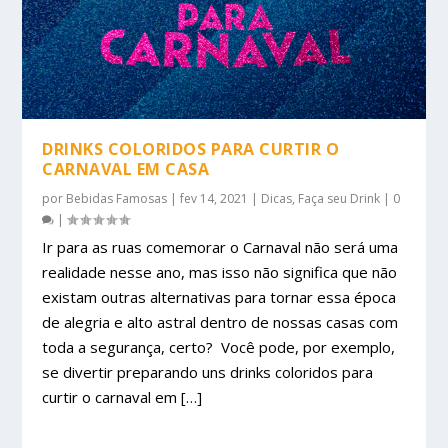
DRINKS COLORIDOS PARA CURTIR O
CARNAVAL EM CASA
por
Bebidas Famosas
|
fev 14, 2021
|
Dicas
,
Faça seu Drink
|
0
|
Ir para as ruas comemorar o Carnaval não será uma
realidade nesse ano, mas isso não significa que não
existam outras alternativas para tornar essa época
de alegria e alto astral dentro de nossas casas com
toda a segurança, certo? Você pode, por exemplo,
se divertir preparando uns drinks coloridos para
curtir o carnaval em […]