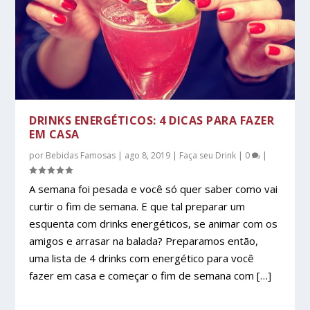
DRINKS ENERGÉTICOS: 4 DICAS PARA FAZER
EM CASA
por
Bebidas Famosas
|
ago 8, 2019
|
Faça seu Drink
|
0
|
A semana foi pesada e você só quer saber como vai
curtir o fim de semana. E que tal preparar um
esquenta com drinks energéticos, se animar com os
amigos e arrasar na balada? Preparamos então,
uma lista de 4 drinks com energético para você
fazer em casa e começar o fim de semana com […]