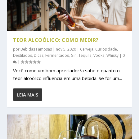
TEOR ALCOÓLICO: COMO MEDIR?
por
Bebidas Famosas
|
nov 5, 2020
|
Cerveja
,
Curiosidade
,
Destilados
,
Dicas
,
Fermentados
,
Gin
,
Tequila
,
Vodka
,
Whisky
|
0
|
Você como um bom apreciador/a sabe o quanto o
teor alcoólico influencia em uma bebida. Se for um...
LEIA MAIS