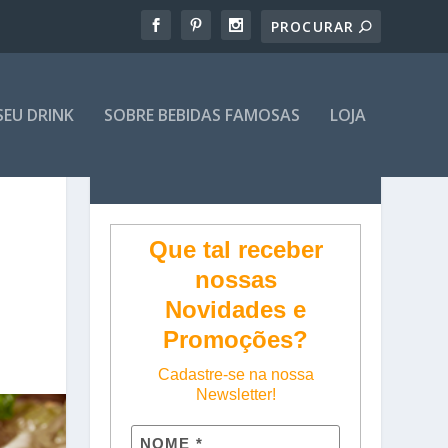
SEU DRINK
SOBRE BEBIDAS FAMOSAS
LOJA
Que tal receber
nossas
Novidades e
Promoções?
Cadastre-se na nossa
Newsletter!