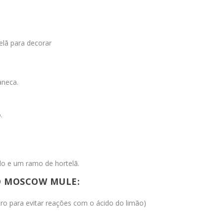
elã para decorar
aneca.
.
do e um ramo de hortelã.
 O MOSCOW MULE:
ro para evitar reações com o ácido do limão)