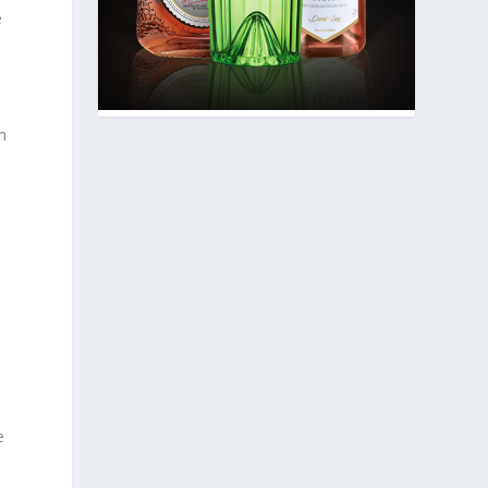
ê
m
e