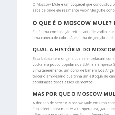
O Moscow Mule é um coquetel que conquistou os
sabe de onde ele realmente veio? Mergulhe conosc
O QUE É O MOSCOW MULE? 
Ele é uma combinação refrescante de vodka, suco
uma caneca de cobre. A espuma de gengibre adicio
QUAL A HISTÓRIA DO MOSCO
Essa bebida tem origens que se entrelaçam com a
vodka era pouco popular nos EUA, e a empresa S
Simultaneamente, um dono de bar em Los Angeles
terceiro empresário que tinha um estoque de cane
combinasse todos esses elementos.
MAS POR QUE O MOSCOW MULE
A decisão de servir o Moscow Mule em uma canec
é excelente para manter a temperatura, garantin
afirmam que o cobre intensifica a efervescência e