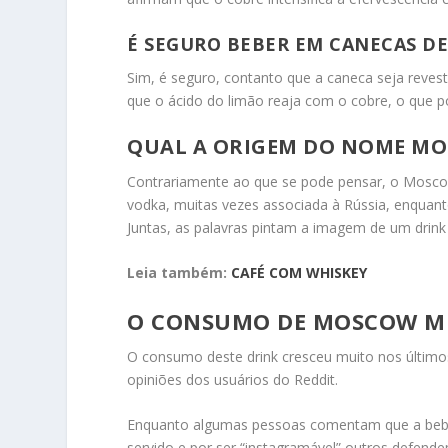
É SEGURO BEBER EM CANECAS DE
Sim, é seguro, contanto que a caneca seja revest
que o ácido do limão reaja com o cobre, o que po
QUAL A ORIGEM DO NOME M
Contrariamente ao que se pode pensar, o Mosco
vodka, muitas vezes associada à Rússia, enquanto
Juntas, as palavras pintam a imagem de um drin
Leia também:
CAFÉ COM WHISKEY
O CONSUMO DE MOSCOW M
O consumo deste drink cresceu muito nos último
opiniões dos usuários do Reddit.
Enquanto algumas pessoas comentam que a bebid
servido e por ser “instagramável” outros defen