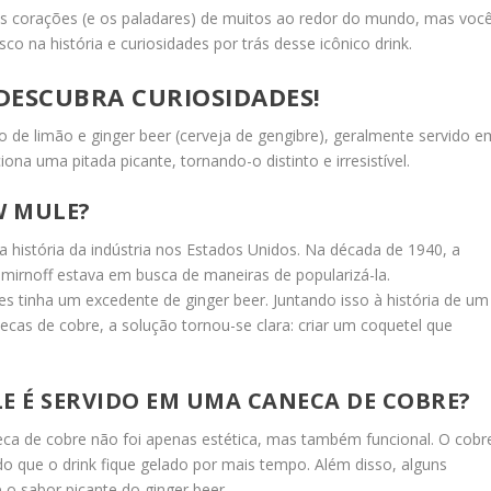
 corações (e os paladares) de muitos ao redor do mundo, mas voc
o na história e curiosidades por trás desse icônico drink.
DESCUBRA CURIOSIDADES!
 de limão e ginger beer (cerveja de gengibre), geralmente servido e
na uma pitada picante, tornando-o distinto e irresistível.
W MULE?
 história da indústria nos Estados Unidos. Na década de 1940, a
mirnoff estava em busca de maneiras de popularizá-la.
 tinha um excedente de ginger beer. Juntando isso à história de um
cas de cobre, a solução tornou-se clara: criar um coquetel que
 É SERVIDO EM UMA CANECA DE COBRE?
a de cobre não foi apenas estética, mas também funcional. O cobr
do que o drink fique gelado por mais tempo. Além disso, alguns
 o sabor picante do ginger beer.