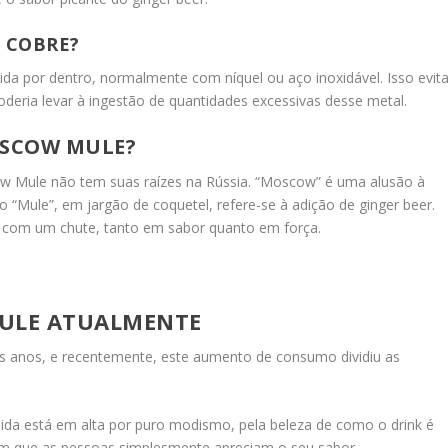
 COBRE?
ida por dentro, normalmente com níquel ou aço inoxidável. Isso evit
deria levar à ingestão de quantidades excessivas desse metal.
OSCOW MULE?
w Mule não tem suas raízes na Rússia. “Moscow” é uma alusão à
 “Mule”, em jargão de coquetel, refere-se à adição de ginger beer.
k com um chute, tanto em sabor quanto em força.
ULE ATUALMENTE
s anos, e recentemente, este aumento de consumo dividiu as
a está em alta por puro modismo, pela beleza de como o drink é
dem que as pessoas simplesmente apreciam o seu sabor.