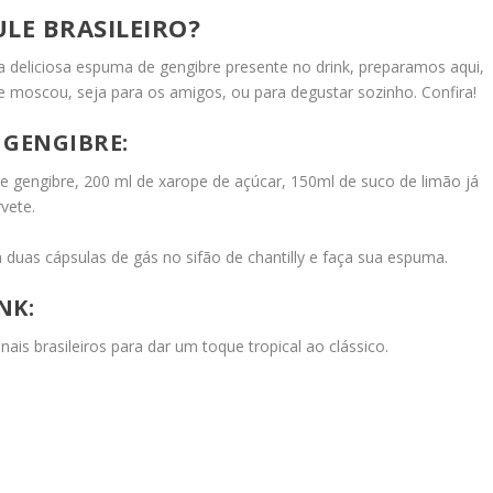
LE BRASILEIRO?
a deliciosa espuma de gengibre presente no drink, preparamos aqui,
de moscou, seja para os amigos, ou para degustar sozinho. Confira!
 GENGIBRE:
de gengibre, 200 ml de xarope de açúcar, 150ml de suco de limão já
vete.
a duas cápsulas de gás no sifão de chantilly e faça sua espuma.
NK:
is brasileiros para dar um toque tropical ao clássico.