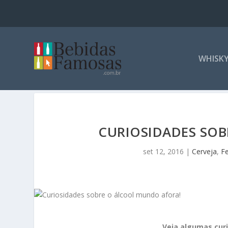
WHISK
CURIOSIDADES SO
set 12, 2016
|
Cerveja
,
F
Veja algumas curi