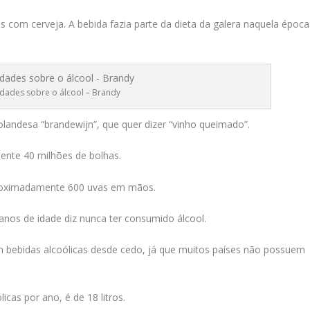
 com cerveja. A bebida fazia parte da dieta da galera naquela época
idades sobre o álcool – Brandy
andesa “brandewijn”, que quer dizer “vinho queimado”.
nte 40 milhões de bolhas.
aproximadamente 600 uvas em mãos.
nos de idade diz nunca ter consumido álcool.
bebidas alcoólicas desde cedo, já que muitos países não possuem
cas por ano, é de 18 litros.