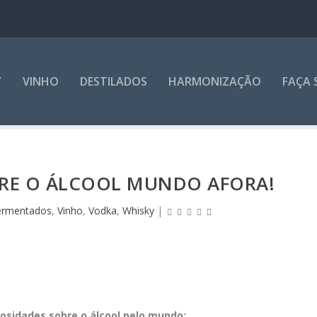
Y
VINHO
DESTILADOS
HARMONIZAÇÃO
FAÇA 
BRE O ÁLCOOL MUNDO AFORA!
ermentados
,
Vinho
,
Vodka
,
Whisky
|
osidades sobre o álcool pelo mundo: