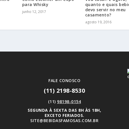
para Whisky
quanto e quais bebi
devo servir no meu
junho 12, 2017
casamento?
agosto 19, 2016
FALE CONOSCO
(11) 2198-8530
(11)
98198-0154
SEGUNDA À SEXTA DAS 8H ÀS 18H,
EXCETO FERIADOS.
SITE@BEBIDASFAMOSAS.COM.BR