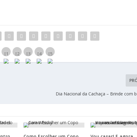
PR
Dia Nacional da Cachaça – Brinde com 
entro
Como Escolher um Copo
Vou casar! E agora,