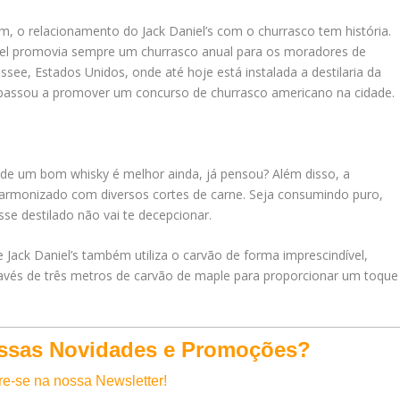
, o relacionamento do Jack Daniel’s com o churrasco tem história.
iel promovia sempre um churrasco anual para os moradores de
ssee, Estados Unidos, onde até hoje está instalada a destilaria da
l’s passou a promover um concurso de churrasco americano na cidade.
e um bom whisky é melhor ainda, já pensou? Além disso, a
 harmonizado com diversos cortes de carne. Seja consumindo puro,
se destilado não vai te decepcionar.
 Jack Daniel’s também utiliza o carvão de forma imprescindível,
vés de três metros de carvão de maple para proporcionar um toque
ossas Novidades e Promoções?
e-se na nossa Newsletter!