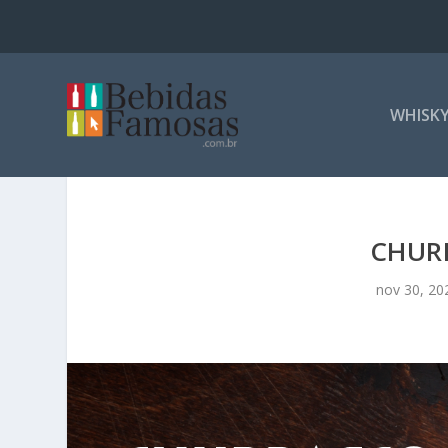
WHISK
CHUR
nov 30, 20