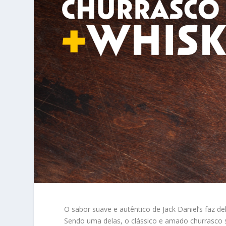
O sabor suave e autêntico de Jack Daniel’s faz d
Sendo uma delas, o clássico e amado churrasco