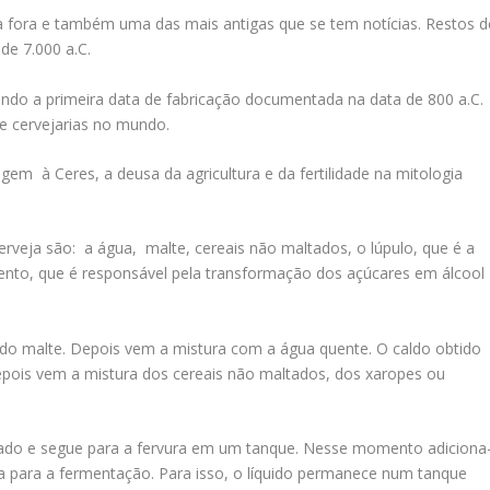
a fora e também uma das mais antigas que se tem notícias. Restos d
e 7.000 a.C.
endo a primeira data de fabricação documentada na data de 800 a.C.
e cervejarias no mundo.
à Ceres, a deusa da agricultura e da fertilidade na mitologia
cerveja são: a água, malte, cereais não maltados, o lúpulo, que é a
ento, que é responsável pela transformação dos açúcares em álcool
o malte. Depois vem a mistura com a água quente. O caldo obtido
ois vem a mistura dos cereais não maltados, dos xaropes ou
rado e segue para a fervura em um tanque. Nesse momento adiciona
ada para a fermentação. Para isso, o líquido permanece num tanque