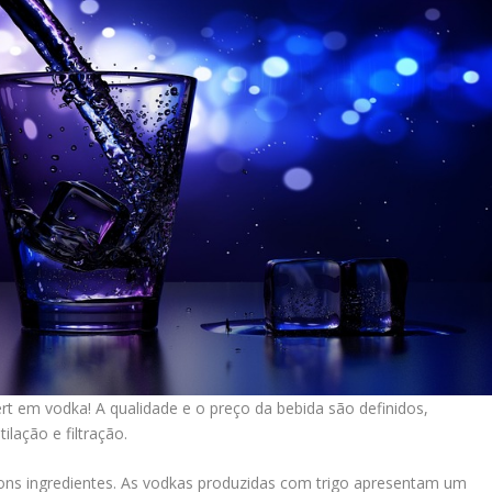
rt em vodka! A qualidade e o preço da bebida são definidos,
ilação e filtração.
bons ingredientes. As vodkas produzidas com trigo apresentam um