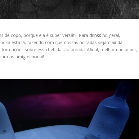
s de copo, porque ela é super versátil. Para
drinks
no geral,
a vodka está lá, fazendo com que nossas noitadas sejam ainda
formações sobre essa bebida tão amada. Afinal, melhor que beber,
para os amigos por aí!