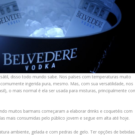
sátil, disso todo mundo sabe. Nos países com temperaturas muito
bem comumente ingerida pura, mesmo. Mas, com sua versatilidade, nos
sil), o mais normal é ela ser usada para misturas, principalmente co
uando muitos barmans começaram a elaborar drinks e coquetéis com
das mais consumidas pelo público jovem e segue em alta até hoje.
atura ambiente, gelada e com pedras de gelo. Ter opções de bebidas