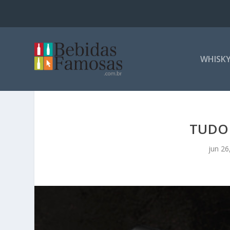
WHISK
TUDO
jun 26