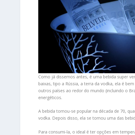
Como já dissemos antes, é uma bebida super ver
baixas, tipo a Rússia, a terra da vodka, ela é 
outros países ao redor do mundo (incluindo o Bra
energéticos.
A bebida tornou-se popular na década de 70, q
vodka. Depois disso, ela se tornou uma das bebi
Para consumi-la, o ideal é ter opções em temper