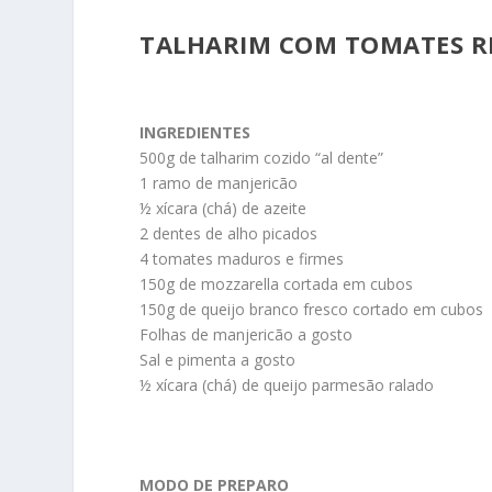
TALHARIM COM TOMATES R
INGREDIENTES
500g de talharim cozido “al dente”
1 ramo de manjericão
½ xícara (chá) de azeite
2 dentes de alho picados
4 tomates maduros e firmes
150g de mozzarella cortada em cubos
150g de queijo branco fresco cortado em cubos
Folhas de manjericão a gosto
Sal e pimenta a gosto
½ xícara (chá) de queijo parmesão ralado
MODO DE PREPARO