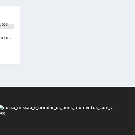
rutos
s