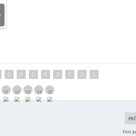
 e
PR
Don Ju