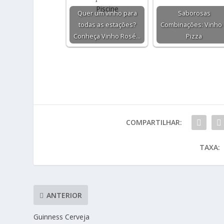
Quer um vinho para
Saborosas
todas as estações?
Combinações: Vinho
Conheça Vinho Rosé…
Pizza
COMPARTILHAR:
TAXA:
ANTERIOR
Guinness Cerveja