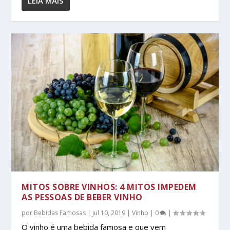
LEIA MAIS
MITOS SOBRE VINHOS: 4 MITOS IMPEDEM
AS PESSOAS DE BEBER VINHO
por
Bebidas Famosas
|
jul 10, 2019
|
Vinho
|
0
|
O vinho é uma bebida famosa e que vem