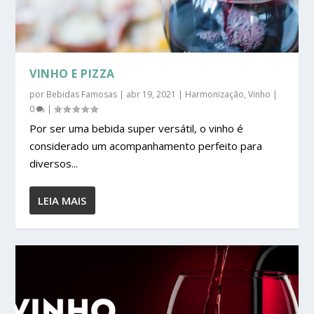
VINHO E PIZZA
por
Bebidas Famosas
|
abr 19, 2021
|
Harmonização
,
Vinho
|
0
|
Por ser uma bebida super versátil, o vinho é
considerado um acompanhamento perfeito para
diversos...
LEIA MAIS