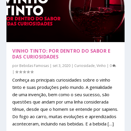
VINHO TINTO: POR DENTRO DO SABOR E
DAS CURIOSIDADES
por
Bebidas Famosas
|
set 3, 2020
|
Curiosidade
,
Vinho
|
0
|
Conheça as principais curiosidades sobre o vinho
tinto e suas produções pelo mundo. A genialidade
de uma invenção, bem como o seu sucesso, são
questões que andam por uma linha considerada
tênue, desde que o homem se entende por sapiens.
Do fogo ao carro, muitas evoluções e aprendizados
aconteceram, incluindo nas bebidas. E a bebida […]