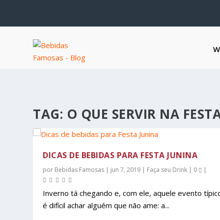
W
TAG:
O QUE SERVIR NA FEST
DICAS DE BEBIDAS PARA FESTA JUNINA
por
Bebidas Famosas
|
jun 7, 2019
|
Faça seu Drink
|
0
|
Inverno tá chegando e, com ele, aquele evento típic
é difícil achar alguém que não ame: a...