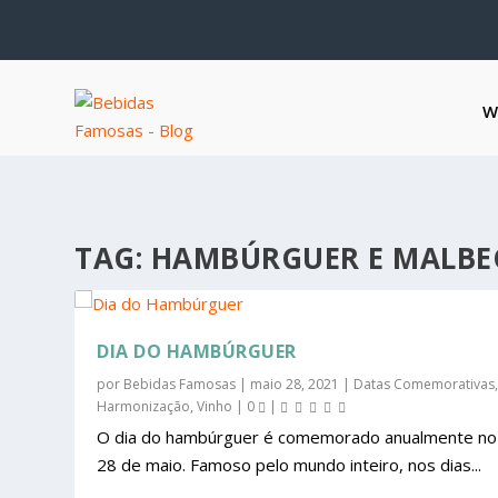
W
TAG:
HAMBÚRGUER E MALBE
DIA DO HAMBÚRGUER
por
Bebidas Famosas
|
maio 28, 2021
|
Datas Comemorativas
Harmonização
,
Vinho
|
0
|
O dia do hambúrguer é comemorado anualmente no
28 de maio. Famoso pelo mundo inteiro, nos dias...