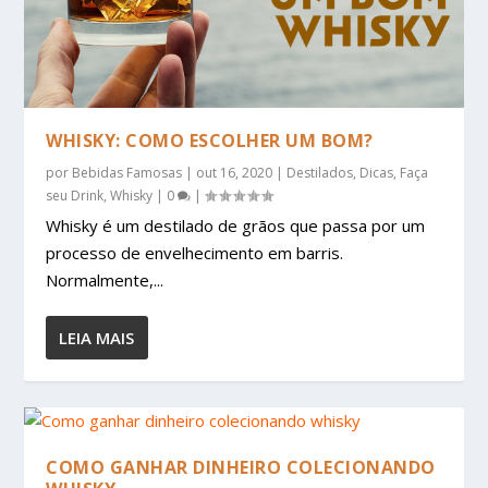
WHISKY: COMO ESCOLHER UM BOM?
por
Bebidas Famosas
|
out 16, 2020
|
Destilados
,
Dicas
,
Faça
seu Drink
,
Whisky
|
0
|
Whisky é um destilado de grãos que passa por um
processo de envelhecimento em barris.
Normalmente,...
LEIA MAIS
COMO GANHAR DINHEIRO COLECIONANDO