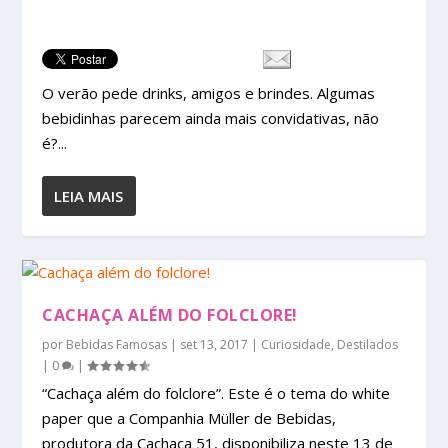
O verão pede drinks, amigos e brindes. Algumas
bebidinhas parecem ainda mais convidativas, não
é?...
LEIA MAIS
CACHAÇA ALÉM DO FOLCLORE!
por
Bebidas Famosas
|
set 13, 2017
|
Curiosidade
,
Destilados
|
0
|
“Cachaça além do folclore”. Este é o tema do white
paper que a Companhia Müller de Bebidas,
produtora da Cachaça 51, disponibiliza neste 13 de