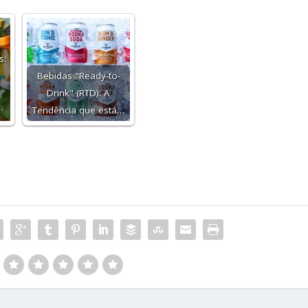
s:
Bebidas "Ready-to-
Drink" (RTD): A
Tendência que está…