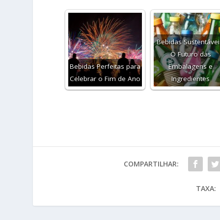
Bebidas Sustentávei
O Futuro das
Bebidas Perfeitas para
Embalagens e
Celebrar o Fim de Ano
Ingredientes
COMPARTILHAR:
TAXA: