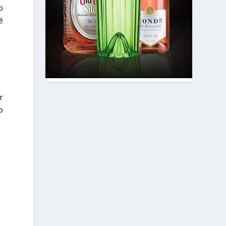
o
é
r
o