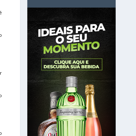
é
o
r
o
o