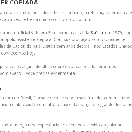
SER COPIADA
era inovador, pois além de ser contínuo, a retificação permitia ao
s, ao invés de três a quatro como era o comum.
nçamento oficializado em Estocolmo, capital da
Suécia
, em 1879, co
monopólio existente à época. Com sua produção sendo totalmente
es da Capital do país. Exatos cem anos depois – nos Estados Unido
 a conhecemos hoje.
 para vocês alguns detalhes sobre os já conhecidos produtos e
om sueco – você precisa experimentar.
A
 fora do Brasil, é uma vodca de sabor mais frutado, com misturas
racujá e abacaxi. No entanto, o sabor da manga é o grande destaque
de sabor manga uma experiência aos sentidos, devido ao paladar
edientes naturais dispensam a adição de ingredientes como açúcar,