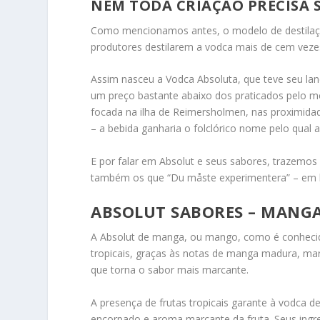
NEM TODA CRIAÇÃO PRECISA 
Como mencionamos antes, o modelo de destilação 
produtores destilarem a vodca mais de cem veze
Assim nasceu a Vodca Absoluta, que teve seu la
um preço bastante abaixo dos praticados pelo 
focada na ilha de Reimersholmen, nas proximidad
– a bebida ganharia o folclórico nome pelo qual
E por falar em Absolut e seus sabores, trazemos
também os que “Du måste experimentera” – em b
ABSOLUT SABORES – MANG
A Absolut de manga, ou mango, como é conhecida
tropicais, graças às notas de manga madura, ma
que torna o sabor mais marcante.
A presença de frutas tropicais garante à vodca 
encorpado e aroma marcante da fruta.
Seus ingr