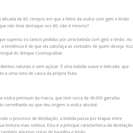
 da década de 80, tempos em que a febre da vodca com gelo e limão
 que não teve destaque nos 80, não é mesmo?
 que superou os tantos pedidos por uma bebida com gelo e limão. Ao
 a tendência é de que ela satisfaça as vontades de quem deseja. Iss
incipal do drinque Cosmopolitan.
edientes naturais e sem açúcar. É uma bebida suave e delicada, que
ão e uma nota de casca da própria fruta.
ma vodca premium da marca, que tem cerca de 40.000 garrafas
ão semelhante ao que deu origem a vodca absolut.
todo o processo de destilação, a bebida passa por etapas entre
 textura mais sedosa. Esta é a principal característica da destilação
r também algumas notas de baunilha e limão.