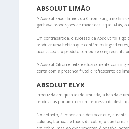
ABSOLUT LIMÃO
A Absolut sabor limão, ou Citron, surgiu no fim
ganhava proporções de maior destaque. Aliás, o
Em contrapartida, o sucesso da Absolut foi algo
produzir uma bebida que contém os ingredientes,
aconteceu e o produto tornou-se o ingrediente pr
A Absolut Citron é feita exclusivamente com ingr
conta com a presença frutal e refrescante do lim
ABSOLUT ELYX
Produzida em quantidade limitada, a bebida é u
produzidas por ano, em um processo de destilaç
No entanto, é importante destacar que, durante 
colunas, bombas e tubos de cobre, o que torna sua
em cobre, mas ao experimentar, é possível nota