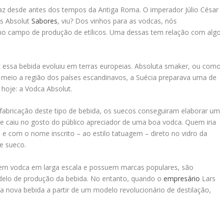
az desde antes dos tempos da Antiga Roma. O imperador Júlio César
os Absolut
Sabores
, viu? Dos vinhos para as vodcas, nós
no campo de produção de etílicos. Uma dessas tem relação com alg
E essa bebida evoluiu em terras europeias. Absoluta smaker, ou com
m meio a região dos países escandinavos, a Suécia preparava uma de
hoje: a Vodca Absolut.
abricação deste tipo de bebida, os suecos conseguiram elaborar u
e caiu no gosto do público apreciador de uma boa vodca. Quem iria
 e com o nome inscrito – ao estilo tatuagem – direto no vidro da
de sueco.
em vodca em larga escala e possuem marcas populares, são
elo de produção da bebida. No entanto, quando o
empresário
Lars
 nova bebida a partir de um modelo revolucionário de destilação,