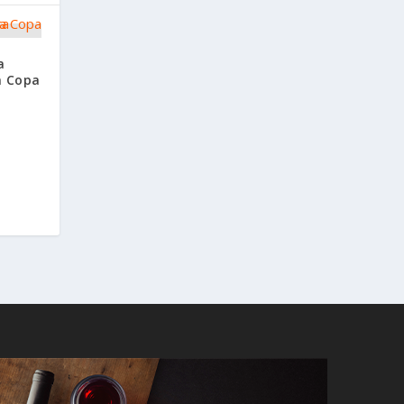
a
a Copa