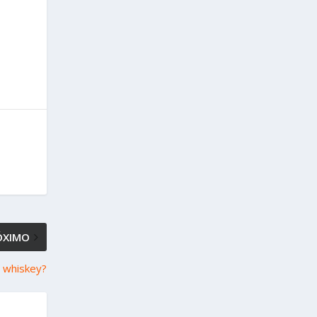
ÓXIMO
e whiskey?