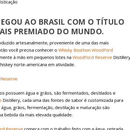
EGOU AO BRASIL COM O TÍTULO
AIS PREMIADO DO MUNDO.
oduzido artesanalmente, proveniente de uma das mais
Então você precisa conhecer o
Whisky Bourbon WoodFord
samente à mão em pequenos lotes na
WoodFord Reserve
Distiller
Whiskey norte-americana em atividade.
os possuem água e grãos, são fermentados, destilados e
e
Distillery, cada uma das fontes de sabor é customizada para
, água, grãos, fermentação, destilação e maturação são
a bebida da mais elevada qualidade.
rd Reserve
começa com o trabalho feito com a água, retirada