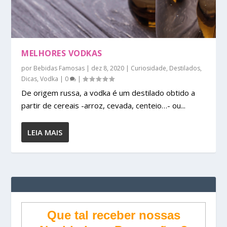
MELHORES VODKAS
por
Bebidas Famosas
|
dez 8, 2020
|
Curiosidade
,
Destilados
,
Dicas
,
Vodka
|
0
|
De origem russa, a vodka é um destilado obtido a
partir de cereais -arroz, cevada, centeio…- ou...
LEIA MAIS
Que tal receber nossas