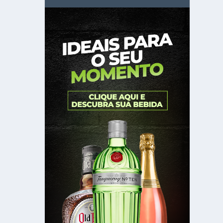
 mais
r,