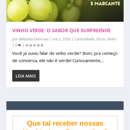
VINHO VERDE: O SABOR QUE SURPREENDE
por
Bebidas Famosas
|
out 2, 2020
|
Curiosidade
,
Dicas
,
Vinho
|
0
|
Você já ouviu falar do vinho verde? Bom, pra começo
de conversa, ele não é verde! Curiosamente,...
LEIA MAIS
Que tal receber nossas