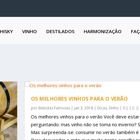
HISKY
VINHO
DESTILADOS
HARMONIZAÇÃO
FAÇ
OS MELHORES VINHOS PARA O VERÃO
por
Bebidas Famosas
|
jan 3, 2018
|
Dicas
,
Vinho
|
0
|
Os melhores vinhos para o verão Você deve estar
perguntando: mas vinho não se toma no inverno? S
Mas surpreenda-se: consumir no verão também é 