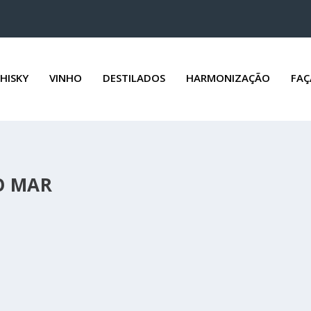
HISKY
VINHO
DESTILADOS
HARMONIZAÇÃO
FAÇ
O MAR
MELHORES COMBINAÇÕES
ções Seja pelas culturas regionais, devido a...