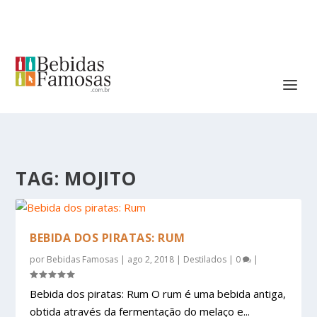
TAG:
MOJITO
BEBIDA DOS PIRATAS: RUM
por
Bebidas Famosas
|
ago 2, 2018
|
Destilados
|
0
|
Bebida dos piratas: Rum O rum é uma bebida antiga,
obtida através da fermentação do melaço e...