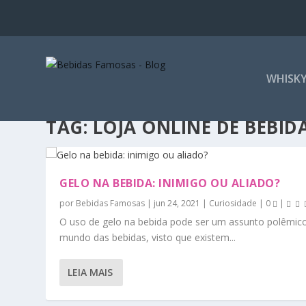
WHISK
TAG:
LOJA ONLINE DE BEBID
GELO NA BEBIDA: INIMIGO OU ALIADO?
por
Bebidas Famosas
|
jun 24, 2021
|
Curiosidade
|
0
|
O uso de gelo na bebida pode ser um assunto polêmic
mundo das bebidas, visto que existem...
LEIA MAIS