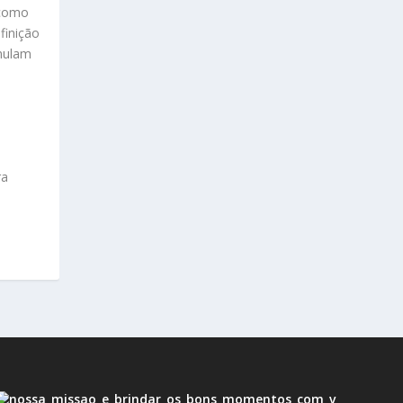
 como
finição
imulam
ra