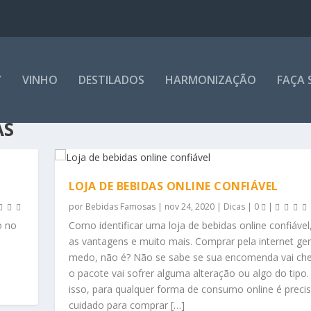
Y
VINHO
DESTILADOS
HARMONIZAÇÃO
FAÇA 
AS
LOJA DE BEBIDAS ONLINE CONFIÁVEL
por
Bebidas Famosas
|
nov 24, 2020
|
Dicas
|
0
|
o no
Como identificar uma loja de bebidas online confiável
as vantagens e muito mais. Comprar pela internet ger
medo, não é? Não se sabe se sua encomenda vai che
o pacote vai sofrer alguma alteração ou algo do tipo.
isso, para qualquer forma de consumo online é precis
cuidado para comprar […]