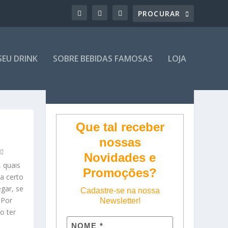
SEU DRINK
SOBRE BEBIDAS FAMOSAS
LOJA
Que tal receber
nossas
Novidades e
, quais
Promoções?
a certo
gar, se
Cadastre-se na nossa
 Por
Newsletter!
o ter