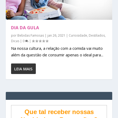
DIA DA GULA
por
Bebidas Famosas
|
jan 26, 2021
|
Curiosidade
,
Destilados
,
Dicas
|
0
|
Na nossa cultura, a relação com a comida vai muito
além da questão de consumir apenas o ideal para...
LEIA MAIS
Que tal receber nossas