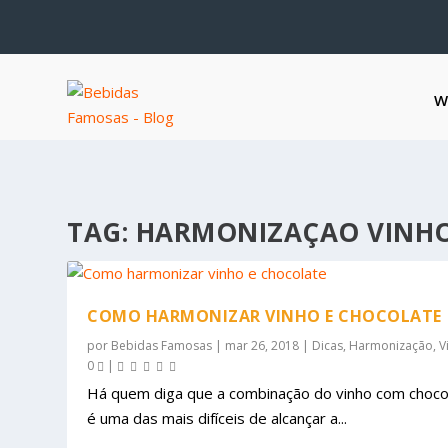
W
TAG:
HARMONIZAÇAO VINHO
COMO HARMONIZAR VINHO E CHOCOLATE
por
Bebidas Famosas
|
mar 26, 2018
|
Dicas
,
Harmonização
,
V
0
|
Há quem diga que a combinação do vinho com choco
é uma das mais difíceis de alcançar a...