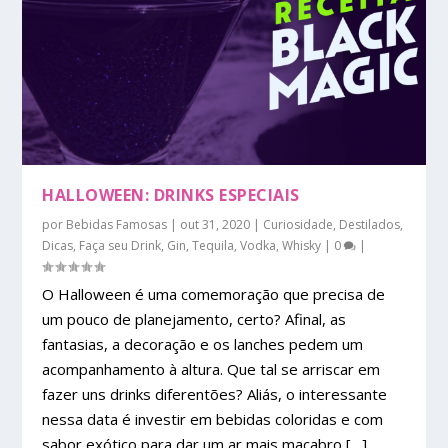
HALLOWEEN: DRINKS ESPECIAIS
por
Bebidas Famosas
|
out 31, 2020
|
Curiosidade
,
Destilados
,
Dicas
,
Faça seu Drink
,
Gin
,
Tequila
,
Vodka
,
Whisky
|
0
|
O Halloween é uma comemoração que precisa de
um pouco de planejamento, certo? Afinal, as
fantasias, a decoração e os lanches pedem um
acompanhamento à altura. Que tal se arriscar em
fazer uns drinks diferentões? Aliás, o interessante
nessa data é investir em bebidas coloridas e com
sabor exótico para dar um ar mais macabro […]