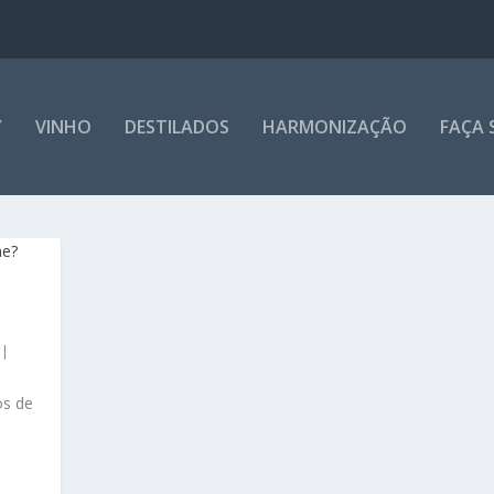
Y
VINHO
DESTILADOS
HARMONIZAÇÃO
FAÇA 
|
os de