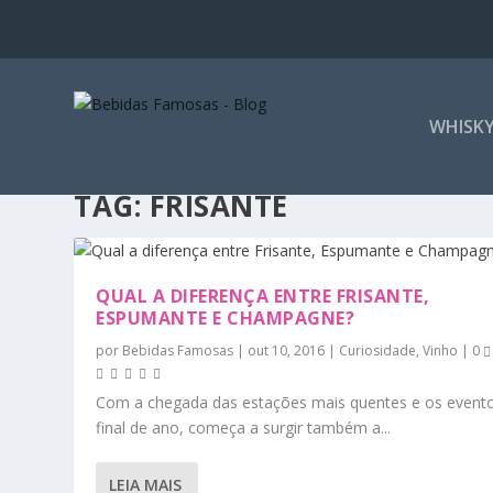
WHISK
TAG:
FRISANTE
QUAL A DIFERENÇA ENTRE FRISANTE,
ESPUMANTE E CHAMPAGNE?
por
Bebidas Famosas
|
out 10, 2016
|
Curiosidade
,
Vinho
|
0
Com a chegada das estações mais quentes e os event
final de ano, começa a surgir também a...
LEIA MAIS