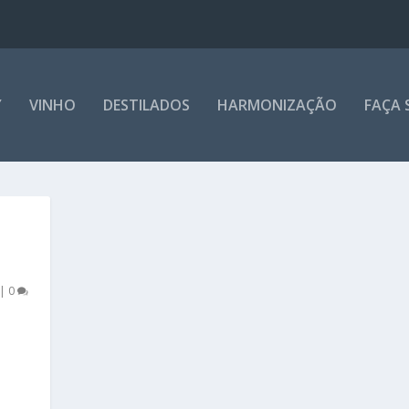
Y
VINHO
DESTILADOS
HARMONIZAÇÃO
FAÇA 
|
0
é