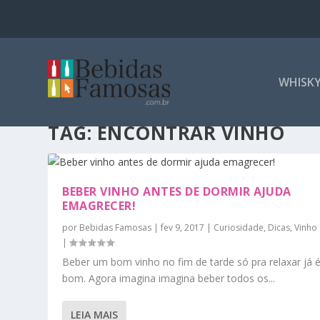
WHISK
TAG:
ENCONTRAR VINHO
BEBER VINHO ANTES DE DORMIR AJUDA
EMAGRECER!
por
Bebidas Famosas
|
fev 9, 2017
|
Curiosidade
,
Dicas
,
Vinho
|
Beber um bom vinho no fim de tarde só pra relaxar já 
bom. Agora imagina imagina beber todos os...
LEIA MAIS