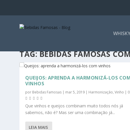
WHISK
TAG:
BEBIDAS FAMOSAS COM
QUEIJOS: APRENDA A HARMONIZÁ-LOS CO
VINHOS
por
Bebidas Famosas
|
mar 5, 2019
|
Harmonização
,
Vinho
|
Que vinhos e queijos combinam muito todos nós já
sabemos, não é? Mas ser uma combinação já...
LEIA MAIS