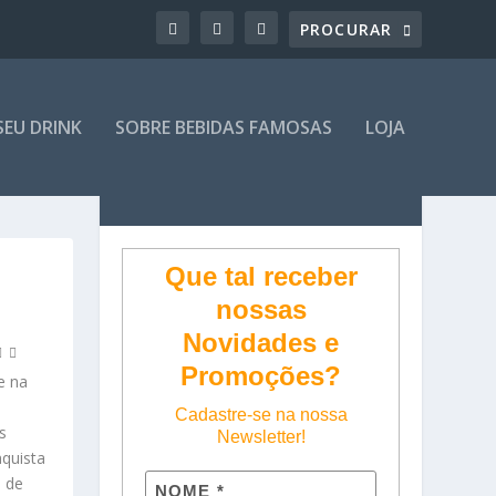
SEU DRINK
SOBRE BEBIDAS FAMOSAS
LOJA
Que tal receber
nossas
Novidades e
Promoções?
e na
Cadastre-se na nossa
s
Newsletter!
quista
 de