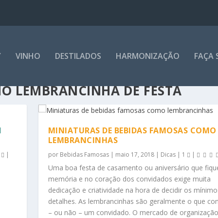
Y
VINHO
DESTILADOS
HARMONIZAÇÃO
FAÇA 
O LEMBRANCINHA DE FESTA
M
MINIATURAS DE BEBIDAS FAMOSAS COMO
LEMBRANCINHAS
0
|
por
Bebidas Famosas
|
maio 17, 2018
|
Dicas
|
1
|
Uma boa festa de casamento ou aniversário que fiqu
memória e no coração dos convidados exige muita
dedicação e criatividade na hora de decidir os mínimo
detalhes. As lembrancinhas são geralmente o que con
– ou não – um convidado. O mercado de organização