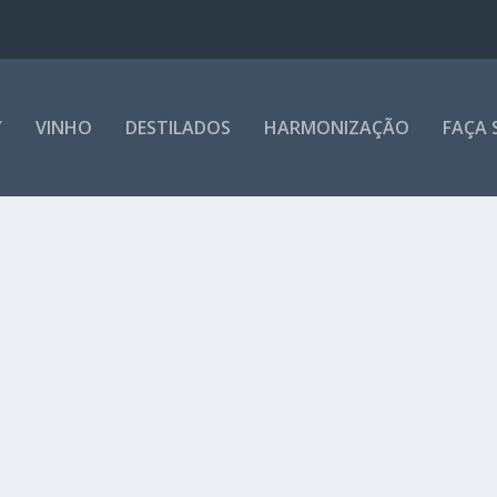
Y
VINHO
DESTILADOS
HARMONIZAÇÃO
FAÇA 
M BOM GOSTO!
TO Cia Müller de Bebidas comemora o Dia Nacional da...