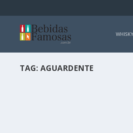
WHISK
TAG:
AGUARDENTE
DIA NACIONAL DA CACHAÇA – BRINDE CO
por
Bebidas Famosas
|
set 13, 2016
|
Destilados
|
0
|
COMEMORE O DIA NACIONAL DA CACHAÇA COM BOM GOS
LEIA MAIS