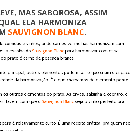
LEVE, MAS SABOROSA, ASSIM
QUAL ELA HARMONIZA
OM
SAUVIGNON BLANC
.
o de comidas e vinhos, onde carnes vermelhas harmonizam com
os, a escolha do
Sauvignon Blanc
para harmonizar com essa
al do prato é carne de pescada branca.
nto principal, outros elementos podem ser o que criam o espaço
bviedade da harmonização. É o que chamamos de elemento ponte.
os outros elementos do prato. As ervas, salsinha e coentro, e
dar, fazem com que o
Sauvignon Blanc
seja o vinho perfeito pra
era é relativamente curto. É uma receita prática, pra quem não
ão do sabor.