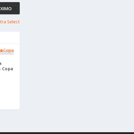
ÓXIMO
atra Select
a
a Copa